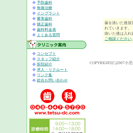
予防歯科
無痛治療
インプラント
審美歯科
歯を抜いた後放
矯正歯科
れていきます。
歯科料金表
抜いた後は入れ
よくある質問
ご相談ください
コンセプト
スタッフ紹介
COPYRIGHT(C)200
医院紹介
求人・リクルート
リンク集
総合お問い合わせ