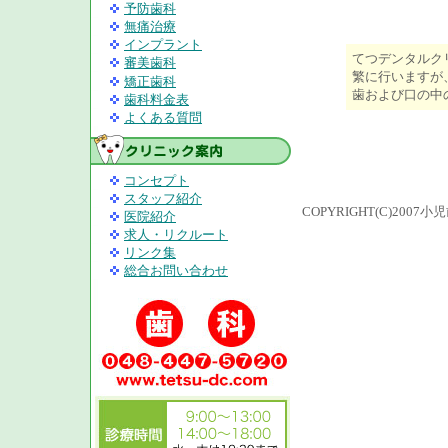
予防歯科
無痛治療
インプラント
てつデンタルク
審美歯科
繁に行いますが
矯正歯科
歯および口の中
歯科料金表
よくある質問
コンセプト
スタッフ紹介
COPYRIGHT(C)200
医院紹介
求人・リクルート
リンク集
総合お問い合わせ