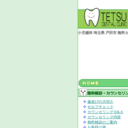
小児歯科 埼玉県 戸田市 無
歯並びの大切さ
セルフチェック
カウンセリングＱ&Ａ
カウンセリング内容
無料検診のご案内
お客様の声