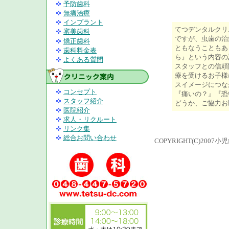
予防歯科
無痛治療
インプラント
てつデンタルクリ
審美歯科
ですが、虫歯の治
矯正歯科
ともなうこともあ
歯科料金表
ら』という内容の
よくある質問
スタッフとの信頼
療を受けるお子様
スイメージにつな
コンセプト
『痛いの？』『恐
スタッフ紹介
どうか、ご協力お
医院紹介
求人・リクルート
リンク集
総合お問い合わせ
COPYRIGHT(C)200