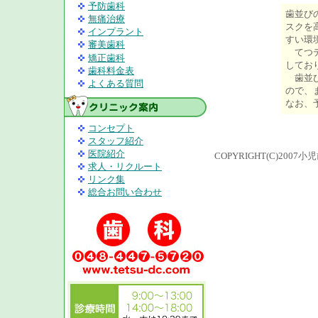
予防歯科
歯並び
無痛治療
スクを
インプラント
すい環
審美歯科
てつデ
矯正歯科
してお
歯科料金表
歯並び
よくある質問
ので、
なお、
コンセプト
スタッフ紹介
医院紹介
COPYRIGHT(C)200
求人・リクルート
リンク集
総合お問い合わせ