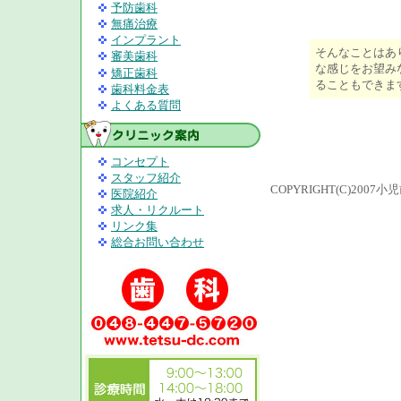
予防歯科
無痛治療
インプラント
そんなことはあ
審美歯科
な感じをお望み
矯正歯科
ることもできま
歯科料金表
よくある質問
コンセプト
スタッフ紹介
COPYRIGHT(C)200
医院紹介
求人・リクルート
リンク集
総合お問い合わせ