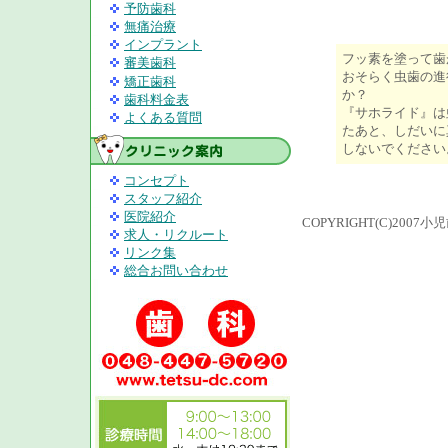
予防歯科
無痛治療
インプラント
フッ素を塗って歯
審美歯科
おそらく虫歯の進
矯正歯科
か？
歯科料金表
『サホライド』は
よくある質問
たあと、しだいに
しないでください
コンセプト
スタッフ紹介
医院紹介
COPYRIGHT(C)200
求人・リクルート
リンク集
総合お問い合わせ