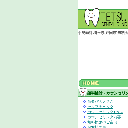
小児歯科 埼玉県 戸田市 無
歯並びの大切さ
セルフチェック
カウンセリングＱ&Ａ
カウンセリング内容
無料検診のご案内
お客様の声