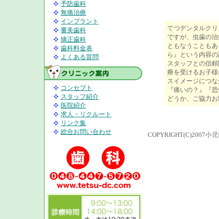
予防歯科
無痛治療
インプラント
てつデンタルクリ
審美歯科
ですが、虫歯の治
矯正歯科
ともなうこともあ
歯科料金表
ら』という内容の
よくある質問
スタッフとの信頼
療を受けるお子様
スイメージにつな
コンセプト
『痛いの？』『恐
スタッフ紹介
どうか、ご協力お
医院紹介
求人・リクルート
リンク集
総合お問い合わせ
COPYRIGHT(C)200