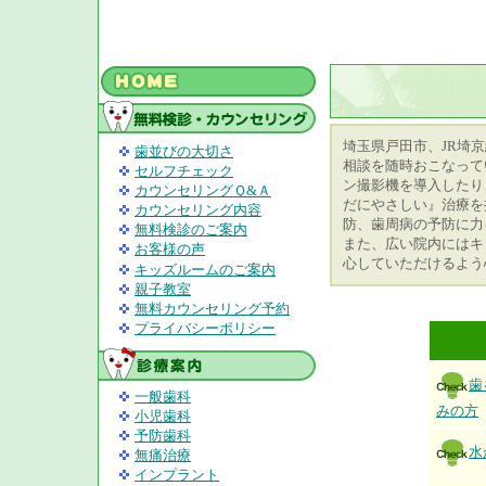
埼玉県戸田市、JR埼
歯並びの大切さ
相談を随時おこなって
セルフチェック
ン撮影機を導入したり
カウンセリングＱ&Ａ
だにやさしい』治療を
カウンセリング内容
防、歯周病の予防に力
無料検診のご案内
また、広い院内にはキ
お客様の声
心していただけるよう
キッズルームのご案内
親子教室
無料カウンセリング予約
プライバシーポリシー
歯
一般歯科
みの方
小児歯科
予防歯科
水
無痛治療
インプラント