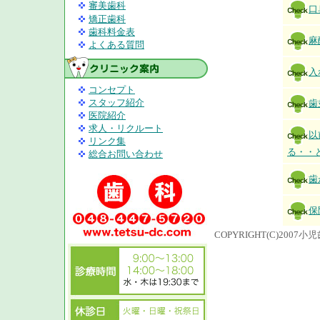
審美歯科
口
矯正歯科
歯科料金表
麻
よくある質問
入
コンセプト
スタッフ紹介
歯
医院紹介
求人・リクルート
以
リンク集
る・・
総合お問い合わせ
歯
保
COPYRIGHT(C)200