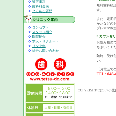
矯正歯科
無料歯科検
歯科料金表
す。
よくある質問
また、定期
かたなどの
コンセプト
プレママ教
スタッフ紹介
3.カウンセ
医院紹介
求人・リクルート
お悩み相談
リンク集
もきいてく
総合お問い合わせ
随時、受け
い。
【お電話で
TEL :
048-
COPYRIGHT(C)200