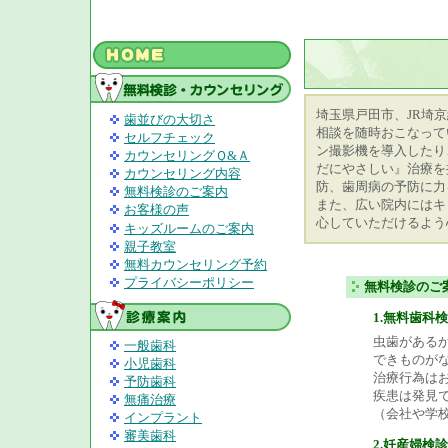
埼玉県戸田市、JR埼
歯並びの大切さ
相談を随時おこなって
セルフチェック
ン撮影機を導入したり
カウンセリングＱ&Ａ
だにやさしい』治療を
カウンセリング内容
防、歯周病の予防に力
無料検診のご案内
また、広い院内にはキ
お客様の声
心していただけるよう
キッズルームのご案内
親子教室
無料カウンセリング予約
プライバシーポリシー
無料検診のご
1.無料歯科
虫歯がある
一般歯科
できものが
小児歯科
治療行為は
予防歯科
疾患は発見
無痛治療
（会社や学
インプラント
審美歯科
2.妊産婦検診