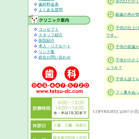
舌のひだが
歯科料金表
よくある質問
銀歯の色が
子供の仕上
コンセプト
スタッフ紹介
です。
医院紹介
求人・リクルート
子供の前歯
リンク集
総合お問い合わせ
子供が小さ
ょうか？
子供も診て
フッ素をぬ
COPYRIGHT(C)200