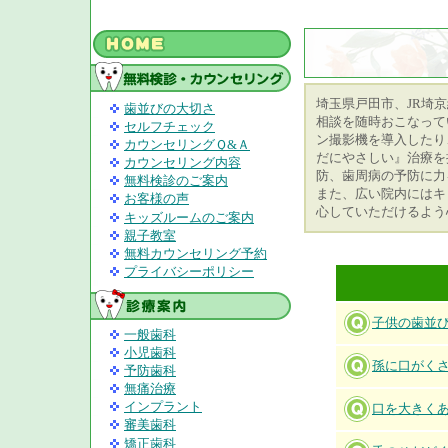
埼玉県戸田市、JR埼
歯並びの大切さ
相談を随時おこなって
セルフチェック
ン撮影機を導入したり
カウンセリングＱ&Ａ
だにやさしい』治療を
カウンセリング内容
防、歯周病の予防に力
無料検診のご案内
また、広い院内にはキ
お客様の声
心していただけるよう
キッズルームのご案内
親子教室
無料カウンセリング予約
プライバシーポリシー
子供の歯並
一般歯科
小児歯科
孫に口がく
予防歯科
無痛治療
インプラント
口を大きく
審美歯科
矯正歯科