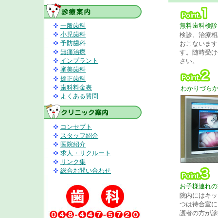
一般歯科
無料歯科検診
小児歯科
検診、治療相
予防歯科
おこないます
無痛治療
す。随時受け
インプラント
さい。
審美歯科
矯正歯科
歯科料金表
わかりづら
よくある質問
コンセプト
スタッフ紹介
医院紹介
求人・リクルート
リンク集
総合お問い合わせ
お子様連れの
院内にはキッ
つは待合室に
護者の方が診